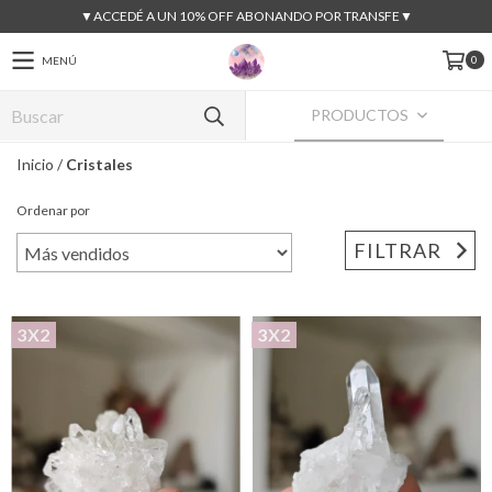
▼ACCEDÉ A UN 10% OFF ABONANDO POR TRANSFE▼
0
MENÚ
PRODUCTOS
Inicio
/
Cristales
Ordenar por
FILTRAR
3X2
3X2