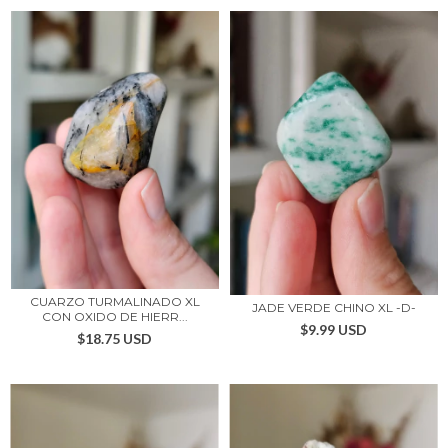
CUARZO TURMALINADO XL
JADE VERDE CHINO XL -D-
CON OXIDO DE HIERR...
$9.99 USD
$18.75 USD