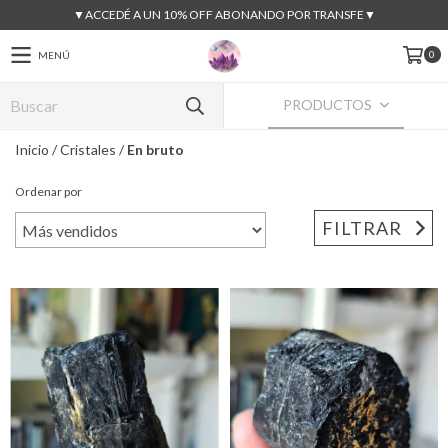
▼ACCEDÉ A UN 10% OFF ABONANDO POR TRANSFE▼
0
MENÚ
PRODUCTOS
Inicio
/
Cristales
/
En bruto
Ordenar por
FILTRAR