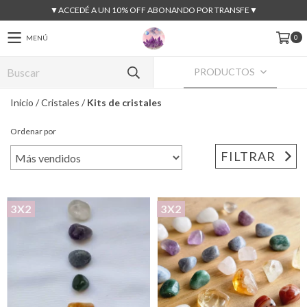
▼ACCEDÉ A UN 10% OFF ABONANDO POR TRANSFE▼
0
MENÚ
PRODUCTOS
Inicio
/
Cristales
/
Kits de cristales
Ordenar por
FILTRAR
3X2
3X2