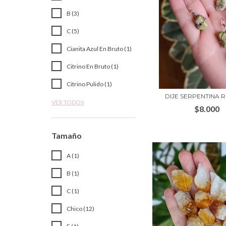
B (3)
C (5)
Cianita Azul En Bruto (1)
Citrino En Bruto (1)
Citrino Pulido (1)
DIJE SERPENTINA 
VER TODOS
$8.000
Tamaño
A (1)
B (1)
C (1)
Chico (12)