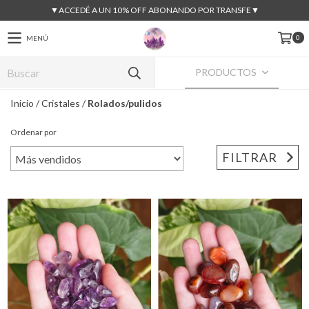
▼ACCEDÉ A UN 10% OFF ABONANDO POR TRANSFE▼
0
MENÚ
PRODUCTOS
Inicio
/
Cristales
/
Rolados/pulidos
Ordenar por
FILTRAR