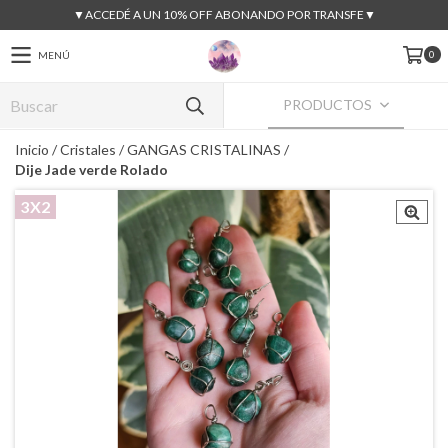
▼ACCEDÉ A UN 10% OFF ABONANDO POR TRANSFE▼
0
MENÚ
PRODUCTOS
Inicio
/
Cristales
/
GANGAS CRISTALINAS
/
Dije Jade verde Rolado
3X2