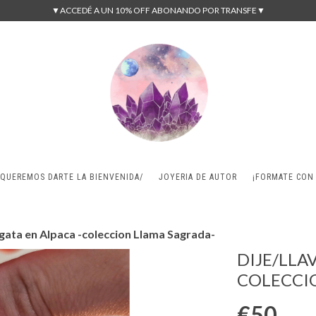
▼ACCEDÉ A UN 10% OFF ABONANDO POR TRANSFE▼
/QUEREMOS DARTE LA BIENVENIDA/
JOYERIA DE AUTOR
¡FORMATE CON
Agata en Alpaca -coleccion Llama Sagrada-
DIJE/LLA
COLECCI
€50