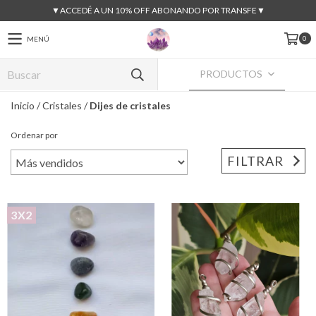
▼ACCEDÉ A UN 10% OFF ABONANDO POR TRANSFE▼
0
MENÚ
PRODUCTOS
Inicio
/
Cristales
/
Dijes de cristales
Ordenar por
FILTRAR
3X2