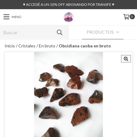
▼ACCEDÉ A UN 10% OFF ABONANDO POR TRANSFE▼
0
MENÚ
PRODUCTOS
Inicio
/
Cristales
/
En bruto
/
Obsidiana caoba en bruto