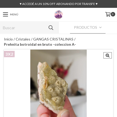
▼ACCEDÉ A UN 10% OFF ABONANDO POR TRANSFE▼
0
MENÚ
PRODUCTOS
Inicio
/
Cristales
/
GANGAS CRISTALINAS
/
Prehnita botroidal en bruto -coleccion A-
3X2