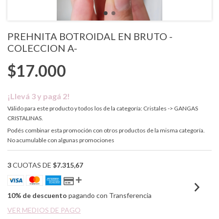
PREHNITA BOTROIDAL EN BRUTO -
COLECCION A-
$17.000
¡Llevá 3 y pagá 2!
Válido para este producto y todos los de la categoría: Cristales -> GANGAS
CRISTALINAS.
Podés combinar esta promoción con otros productos de la misma categoría.
No acumulable con algunas promociones
3
CUOTAS DE
$7.315,67
10% de descuento
pagando con Transferencia
VER MEDIOS DE PAGO