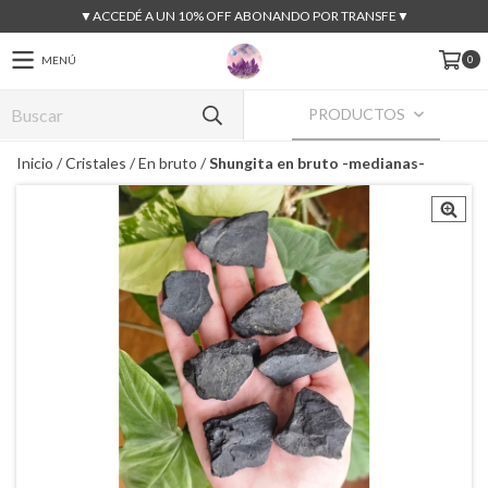
▼ACCEDÉ A UN 10% OFF ABONANDO POR TRANSFE▼
0
MENÚ
PRODUCTOS
Inicio
/
Cristales
/
En bruto
/
Shungita en bruto -medianas-